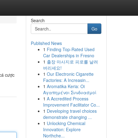
Search
Go
Published News
1
Finding Top-Rated Used
Car Dealerships in Fresno
1
출장 마사지로 피로를 날려
버리세요!
1
Our Electronic Cigarette
cá cược
Factories: A Increasin...
1
Aromatika Keria: Oi
Αγαπημένοι Συνδυασμοί
1
A Accredited Process
Improvement Facilitator Co...
1
Developing travel choices
demonstrate changing ...
1
Unlocking Chemical
Innovation: Explore
Northche...