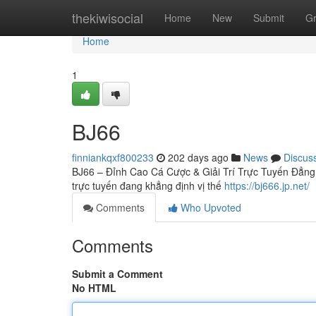
Home
thekiwisocial
Home
New
Submit
G
Home
1
BJ66
finniankqxf800233
202 days ago
News
Discus
BJ66 – Đỉnh Cao Cá Cược & Giải Trí Trực Tuyến Đẳng 
trực tuyến đang khẳng định vị thế
https://bj666.jp.net/
Comments
Who Upvoted
Comments
Submit a Comment
No HTML