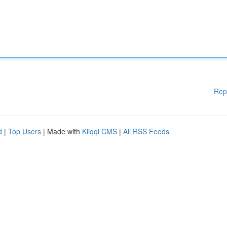
Rep
d
|
Top Users
| Made with
Kliqqi CMS
|
All RSS Feeds