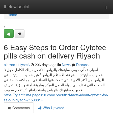
Home
thekiwisocial
Togg
navi
Home
1
6 Easy Steps to Order Cytotec
pills cash on delivery Riyadh
pierree111ysm6
206 days ago
News
Discuss
3 أسباب تخلّي حبوب سايتوتك بالرياض الأفضل دليلك الكامل حول
+حبوب سايتوتك الدفع عند الاستلام الرياض تُعتبر +حبوب سايتوتك في
الرياض من أكثر الأدوية التي تبحث عنها النساء في المملكة، خاصة في
الحالات التي تحتاج إلى إنهاء الحمل المبكر بطريقة آمنة وسرّية. تعريف
+حبوب سايتوتك بالرياض واستخداماتها تُستخدم +حبوب
https://rylanfl5m4.pages10.com/7-verified-facts-about-cytotec-for-
sale-in-riyadh-74590814
Comments
Who Upvoted