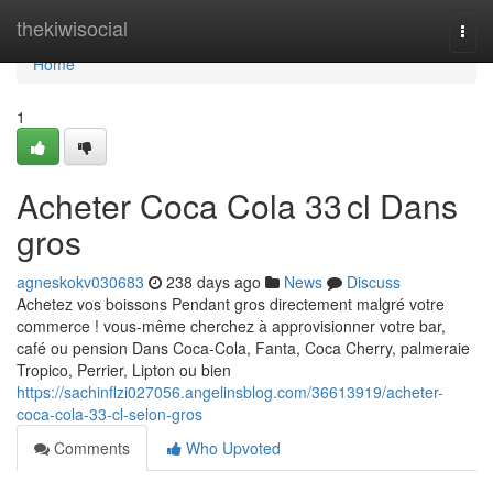
Home
thekiwisocial
Togg
navi
Home
1
Acheter Coca Cola 33 cl Dans
gros
agneskokv030683
238 days ago
News
Discuss
Achetez vos boissons Pendant gros directement malgré votre
commerce ! vous-même cherchez à approvisionner votre bar,
café ou pension Dans Coca-Cola, Fanta, Coca Cherry, palmeraie
Tropico, Perrier, Lipton ou bien
https://sachinflzi027056.angelinsblog.com/36613919/acheter-
coca-cola-33-cl-selon-gros
Comments
Who Upvoted