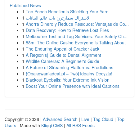
Published News
1
Top Pooch Repellents Shielding Your Yard ...
1
الاشتراك سمارترز: باب عالم البيانات
1
Ahorra Dinero y Reduce Residuos: Ventajas de Co...
1
Data Recovery: How to Retrieve Lost Files
1
Melbourne Test and Tag Services: Your Safety Ch...
1
88m: The Online Casino Everyone is Talking About
1
The Enduring Appeal of Cracker Jack
1
A Region's} Guide to Dental Alignment
1
Wildlife Cameras: A Beginner's Guide
1
A Future of Streaming Platforms: Predictions
1
{Opakowaniadeal.pl – Twój Idealny Decyzja!
1
Blackout Eyeballs: Your Extreme Ink Vision
1
Boost Your Online Presence with Ideal Captions
Copyright © 2026 |
Advanced Search
|
Live
|
Tag Cloud
|
Top
Users
| Made with
Kliqqi CMS
|
All RSS Feeds