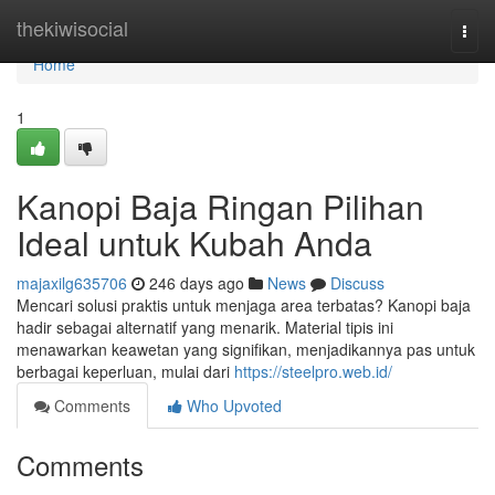
Home
thekiwisocial
Togg
navi
Home
1
Kanopi Baja Ringan Pilihan
Ideal untuk Kubah Anda
majaxilg635706
246 days ago
News
Discuss
Mencari solusi praktis untuk menjaga area terbatas? Kanopi baja
hadir sebagai alternatif yang menarik. Material tipis ini
menawarkan keawetan yang signifikan, menjadikannya pas untuk
berbagai keperluan, mulai dari
https://steelpro.web.id/
Comments
Who Upvoted
Comments