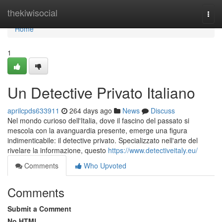
Home
thekiwisocial
Togg
navi
Home
1
Un Detective Privato Italiano
aprilcpds633911
264 days ago
News
Discuss
Nel mondo curioso dell'Italia, dove il fascino del passato si
mescola con la avanguardia presente, emerge una figura
indimenticabile: il detective privato. Specializzato nell'arte del
rivelare la informazione, questo
https://www.detectiveitaly.eu/
Comments
Who Upvoted
Comments
Submit a Comment
No HTML