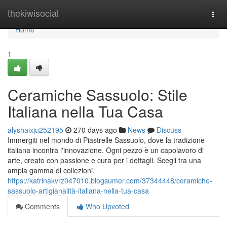
Home
thekiwisocial
Togg
navi
Home
1
Ceramiche Sassuolo: Stile
Italiana nella Tua Casa
alyshaixju252195
270 days ago
News
Discuss
Immergiti nel mondo di Piastrelle Sassuolo, dove la tradizione
italiana incontra l'innovazione. Ogni pezzo è un capolavoro di
arte, creato con passione e cura per i dettagli. Scegli tra una
ampia gamma di collezioni,
https://katrinakvrz047010.blogsumer.com/37344448/ceramiche-
sassuolo-artigianalità-italiana-nella-tua-casa
Comments
Who Upvoted