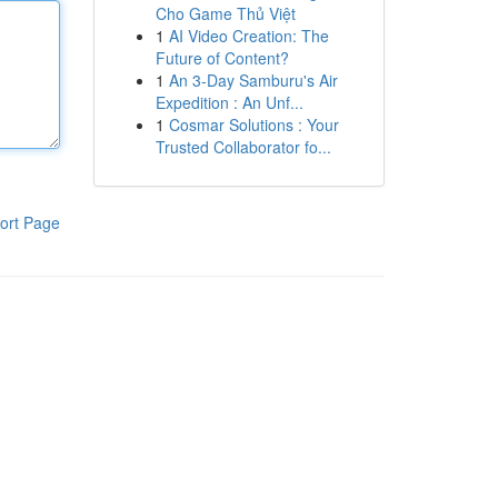
Cho Game Thủ Việt
1
AI Video Creation: The
Future of Content?
1
An 3-Day Samburu's Air
Expedition : An Unf...
1
Cosmar Solutions : Your
Trusted Collaborator fo...
ort Page