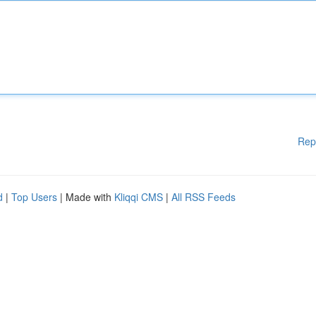
Rep
d
|
Top Users
| Made with
Kliqqi CMS
|
All RSS Feeds