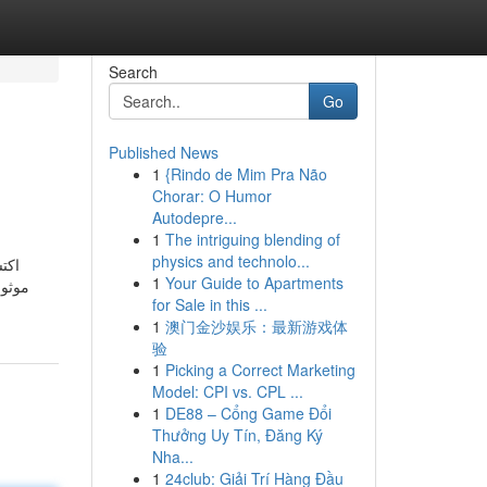
Search
Go
Published News
1
{Rindo de Mim Pra Não
Chorar: O Humor
Autodepre...
1
The intriguing blending of
physics and technolo...
اكت
1
Your Guide to Apartments
موثوق
for Sale in this ...
1
澳门金沙娱乐：最新游戏体
验
1
Picking a Correct Marketing
Model: CPI vs. CPL ...
1
DE88 – Cổng Game Đổi
Thưởng Uy Tín, Đăng Ký
Nha...
1
24club: Giải Trí Hàng Đầu