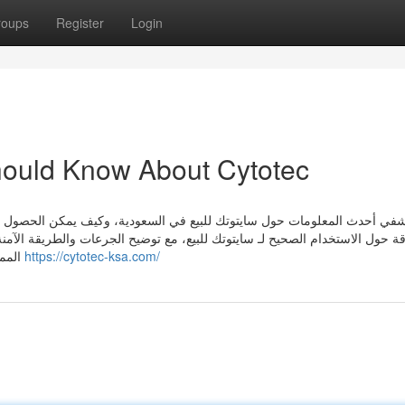
roups
Register
Login
ould Know About Cytotec
شفي أحدث المعلومات حول سايتوتك للبيع في السعودية، وكيف يمكن الحصول عل
ة حول الاستخدام الصحيح لـ سايتوتك للبيع، مع توضيح الجرعات والطريقة الآم
المملكة بسهولة تامة، مع توصيل سريع وسري لجميع المدن. غايتنا
https://cytotec-ksa.com/