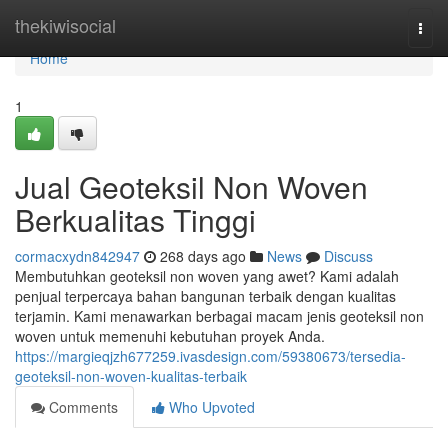
Home
thekiwisocial
Togg
navi
Home
1
Jual Geoteksil Non Woven
Berkualitas Tinggi
cormacxydn842947
268 days ago
News
Discuss
Membutuhkan geoteksil non woven yang awet? Kami adalah
penjual terpercaya bahan bangunan terbaik dengan kualitas
terjamin. Kami menawarkan berbagai macam jenis geoteksil non
woven untuk memenuhi kebutuhan proyek Anda.
https://margieqjzh677259.ivasdesign.com/59380673/tersedia-
geoteksil-non-woven-kualitas-terbaik
Comments
Who Upvoted