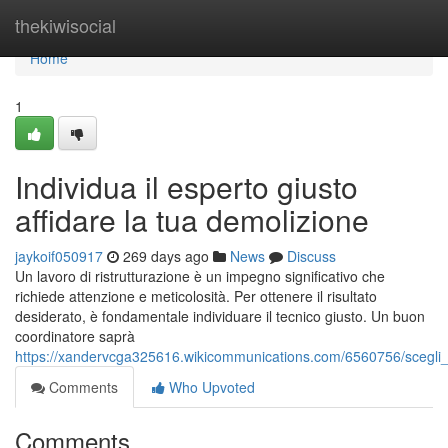
Home
thekiwisocial
Home
1
Individua il esperto giusto
affidare la tua demolizione
jaykoif050917
269 days ago
News
Discuss
Un lavoro di ristrutturazione è un impegno significativo che
richiede attenzione e meticolosità. Per ottenere il risultato
desiderato, è fondamentale individuare il tecnico giusto. Un buon
coordinatore saprà
https://xandervcga325616.wikicommunications.com/6560756/scegli_
Comments
Who Upvoted
Comments