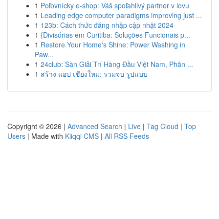
1
Poľovnícky e-shop: Váš spoľahlivý partner v lovu
1
Leading edge computer paradigms improving just ...
1
123b: Cách thức đăng nhập cập nhật 2024
1
{Divisórias em Curitiba: Soluções Funcionais p...
1
Restore Your Home's Shine: Power Washing in
Paw...
1
24club: Sàn Giải Trí Hàng Đầu Việt Nam, Phân ...
1
สร้าง แอป เชียงใหม่: รวมจบ รูปแบบ
Copyright © 2026 |
Advanced Search
|
Live
|
Tag Cloud
|
Top
Users
| Made with
Kliqqi CMS
|
All RSS Feeds