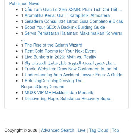
Published News
1
Cầu Tam Giác Lô Xiên XSMB: Phân Tích Chi Tiết ...
1
Aromatika Keria: Gia Ti Katapliktiki Atmosfera
1
Geladeira Consul 334 Litros: Guia Completo e Dicas
1
Boost Your SEO: A Backlink Building Guide
1
Servis Pemasaran Halaman: Maksimalkan Konversi
...
1
The Rise of the Goliath Wizard
1
Rent Cold Rooms for Your Next Event
1
Live Bunkers in 2026: Myth vs. Reality
1
نقل عفش المدينة المنورة: دليل شامل للخدمات والأ...
1
Tradie Websites: Draw New Customers: In the Int...
1
Understanding Auto Accident Lawyer Fees: A Guide
1
RefusingDecliningDenying The
RequestQueryDemand
1
MU88 VIP ME Eksklusif dan Menarik
1
Discovering Hope: Substance Recovery Supp...
Copyright © 2026 |
Advanced Search
|
Live
|
Tag Cloud
|
Top