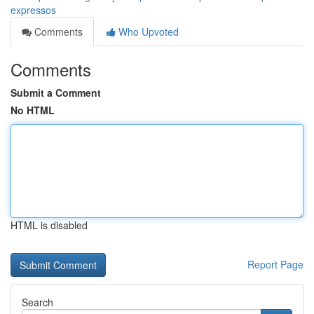
expressos
Comments
Who Upvoted
Comments
Submit a Comment
No HTML
HTML is disabled
Report Page
Search