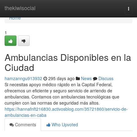
Home
thekiwisocial
Togg
navi
Home
1
Ambulancias Disponibles en la
Ciudad
hamzanngu913932
295 days ago
News
Discuss
Si necesitas apoyo médico rápido en la Capital Federal,
ofrecemos un eficiente y seguro servicio de arriendo de
ambulancias. Contamos con ambulancias tecnológicas que
cumplen con las normas de seguridad más altos.
https://hannafnft216830.activosblog.com/35721860/servicio-de-
ambulancias-en-caba
Comments
Who Upvoted