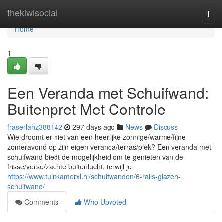
Home
thekiwisocial
Togg
navi
Home
1
Een Veranda met Schuifwand:
Buitenpret Met Controle
fraserlahz388142
297 days ago
News
Discuss
Wie droomt er niet van een heerlijke zonnige/warme/fijne
zomeravond op zijn eigen veranda/terras/plek? Een veranda met
schuifwand biedt de mogelijkheid om te genieten van de
frisse/verse/zachte buitenlucht, terwijl je
https://www.tuinkamerxl.nl/schuifwanden/6-rails-glazen-
schuifwand/
Comments
Who Upvoted