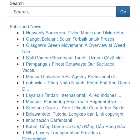
Search
Go
Published News
1
Heavenly Sorcerers: Divine Magic and Divine Her...
1
Gadget Belajar : Solusi Terbaik untuk Proses
1
Glasgow's Green Movement: A Overview at Weed
Use
1
Şişli Gömme Rezervuar Tamiri: Uzman Çözümler
1
Pampanga's Finest Getaways: Our Secluded
Vacati...
1
Mencari Layanan SEO Agency Profesional di ...
1
nohuwin – Đăng Nhập Nhanh, Khám Phá Kho Game
Đ...
1
Layanan Pindah Internasional : Allied Indonesi...
1
Medcell: Pioneering Health with Regenerative ...
1
Silestone Quartz: Your Ultimate Countertop Guide
1
Belawantoto: Tutorial Lengkap dan Link copyright
1
importación Carfentanil
1
Kubet: Cổng Game Cá Cược Đẳng Cấp Hàng Đầu
1
Why Luxury Transportation Provides a
Dependable...