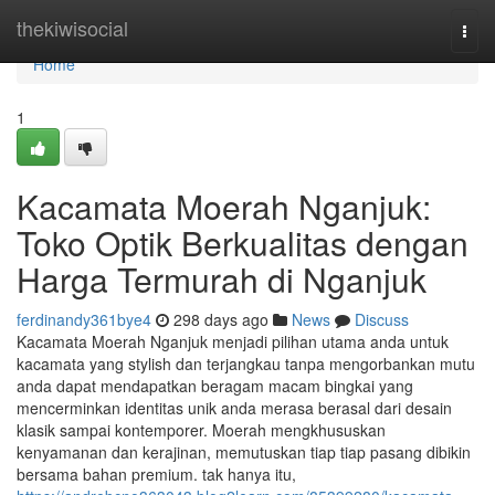
Home
thekiwisocial
Togg
navi
Home
1
Kacamata Moerah Nganjuk:
Toko Optik Berkualitas dengan
Harga Termurah di Nganjuk
ferdinandy361bye4
298 days ago
News
Discuss
Kacamata Moerah Nganjuk menjadi pilihan utama anda untuk
kacamata yang stylish dan terjangkau tanpa mengorbankan mutu
anda dapat mendapatkan beragam macam bingkai yang
mencerminkan identitas unik anda merasa berasal dari desain
klasik sampai kontemporer. Moerah mengkhususkan
kenyamanan dan kerajinan, memutuskan tiap tiap pasang dibikin
bersama bahan premium. tak hanya itu,