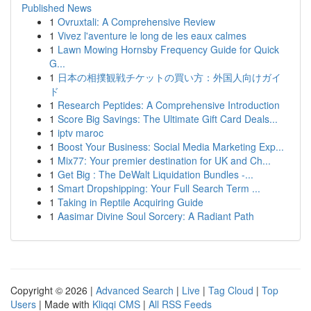
Published News
1
Ovruxtali: A Comprehensive Review
1
Vivez l'aventure le long de les eaux calmes
1
Lawn Mowing Hornsby Frequency Guide for Quick
G...
1
日本の相撲観戦チケットの買い方：外国人向けガイ
ド
1
Research Peptides: A Comprehensive Introduction
1
Score Big Savings: The Ultimate Gift Card Deals...
1
iptv maroc
1
Boost Your Business: Social Media Marketing Exp...
1
Mix77: Your premier destination for UK and Ch...
1
Get Big : The DeWalt Liquidation Bundles -...
1
Smart Dropshipping: Your Full Search Term ...
1
Taking in Reptile Acquiring Guide
1
Aasimar Divine Soul Sorcery: A Radiant Path
Copyright © 2026 |
Advanced Search
|
Live
|
Tag Cloud
|
Top
Users
| Made with
Kliqqi CMS
|
All RSS Feeds