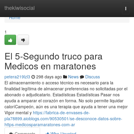
Home
thekiwisocial
Togg
navi
Home
1
El 5-Segundo truco para
Medicos en maratones
petera219lzl3
298 days ago
News
Discuss
El almacenamiento o acceso técnico es necesario para la
finalidad legítima de almacenar preferencias no solicitadas por el
abonado o adjudicatario. Estadísticas Estadísticas Pasar nos
ayuda a amparar el corazón en forma. No solo permite liquidar
caloríCampeón, aún es una terapia que ayuda a tener una mejor
Vigor mental y
https://fabrica-de-envases-de-
pla78899.aioblogs.com/90530501/se-desconoce-datos-sobre-
https-medicosparamaratones-com-ar
Comments
Who Upvoted