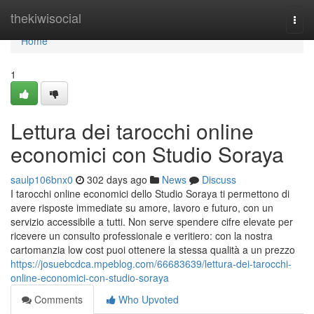
Home
thekiwisocial
Togg
navi
Home
1
Lettura dei tarocchi online
economici con Studio Soraya
saulp106bnx0
302 days ago
News
Discuss
I tarocchi online economici dello Studio Soraya ti permettono di
avere risposte immediate su amore, lavoro e futuro, con un
servizio accessibile a tutti. Non serve spendere cifre elevate per
ricevere un consulto professionale e veritiero: con la nostra
cartomanzia low cost puoi ottenere la stessa qualità a un prezzo
https://josuebcdca.mpeblog.com/66683639/lettura-dei-tarocchi-
online-economici-con-studio-soraya
Comments
Who Upvoted