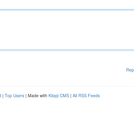
Rep
d
|
Top Users
| Made with
Kliqqi CMS
|
All RSS Feeds