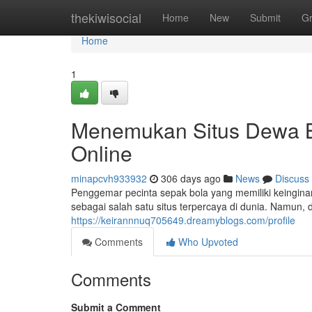
Home
thekiwisocial
Home
New
Submit
G
Home
1
Menemukan Situs Dewa B
Online
minapcvh933932
306 days ago
News
Discuss
Penggemar pecinta sepak bola yang memiliki keinginan 
sebagai salah satu situs terpercaya di dunia. Namun,
https://keirannnuq705649.dreamyblogs.com/profile
Comments
Who Upvoted
Comments
Submit a Comment