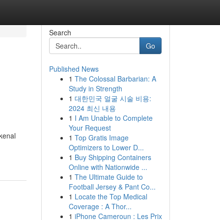
Search
Go
Published News
1
The Colossal Barbarian: A
Study in Strength
1
대한민국 얼굴 시술 비용:
2024 최신 내용
1
I Am Unable to Complete
Your Request
kenal
1
Top Gratis Image
Optimizers to Lower D...
1
Buy Shipping Containers
Online with Nationwide ...
1
The Ultimate Guide to
Football Jersey & Pant Co...
1
Locate the Top Medical
Coverage : A Thor...
1
iPhone Cameroun : Les Prix