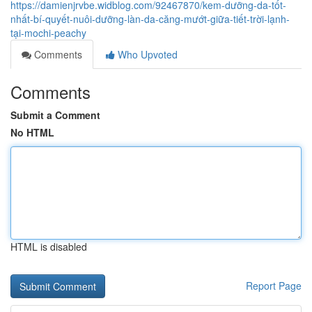
https://damienjrvbe.widblog.com/92467870/kem-dưỡng-da-tốt-
nhất-bí-quyết-nuôi-dưỡng-làn-da-căng-mướt-giữa-tiết-trời-lạnh-
tại-mochi-peachy
Comments
Who Upvoted
Comments
Submit a Comment
No HTML
HTML is disabled
Report Page