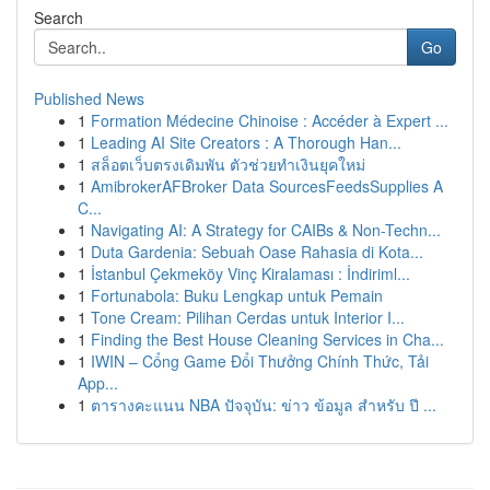
Search
Go
Published News
1
Formation Médecine Chinoise : Accéder à Expert ...
1
Leading AI Site Creators : A Thorough Han...
1
สล็อตเว็บตรงเดิมพัน ตัวช่วยทำเงินยุคใหม่
1
AmibrokerAFBroker Data SourcesFeedsSupplies A
C...
1
Navigating AI: A Strategy for CAIBs & Non-Techn...
1
Duta Gardenia: Sebuah Oase Rahasia di Kota...
1
İstanbul Çekmeköy Vinç Kiralaması : İndiriml...
1
Fortunabola: Buku Lengkap untuk Pemain
1
Tone Cream: Pilihan Cerdas untuk Interior I...
1
Finding the Best House Cleaning Services in Cha...
1
IWIN – Cổng Game Đổi Thưởng Chính Thức, Tải
App...
1
ตารางคะแนน NBA ปัจจุบัน: ข่าว ข้อมูล สำหรับ ปี ...