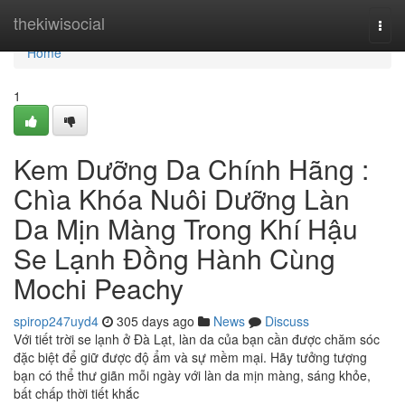
Home
thekiwisocial
Togg
navi
Home
1
Kem Dưỡng Da Chính Hãng :
Chìa Khóa Nuôi Dưỡng Làn
Da Mịn Màng Trong Khí Hậu
Se Lạnh Đồng Hành Cùng
Mochi Peachy
spirop247uyd4
305 days ago
News
Discuss
Với tiết trời se lạnh ở Đà Lạt, làn da của bạn cần được chăm sóc
đặc biệt để giữ được độ ẩm và sự mềm mại. Hãy tưởng tượng
bạn có thể thư giãn mỗi ngày với làn da mịn màng, sáng khỏe,
bất chấp thời tiết khắc