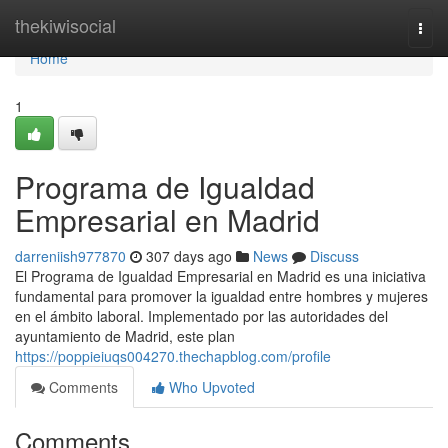
Home
thekiwisocial
Togg
navi
Home
1
Programa de Igualdad
Empresarial en Madrid
darreniish977870
307 days ago
News
Discuss
El Programa de Igualdad Empresarial en Madrid es una iniciativa
fundamental para promover la igualdad entre hombres y mujeres
en el ámbito laboral. Implementado por las autoridades del
ayuntamiento de Madrid, este plan
https://poppieiuqs004270.thechapblog.com/profile
Comments
Who Upvoted
Comments