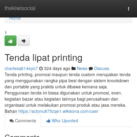
Home
thekiwisocial
Togg
navi
Home
1
Tenda lipat printing
charlesq614eyo7
324 days ago
News
Discuss
Tenda printing, promosi maupun tenda custom merupakan tenda
yang menggunakan rangka pipa besi dengan sistem knockdown
dan portable yang praktis untuk dibawa kemana saja.
Penggunaan tenda ini biasa digunakan untuk promosi, even,
kegiatan bazar atau kegiatan lainnya bagi perusahaan dan
organisasi untuk melakukan promosi produk atau jasa mereka.
Bahan
https://actonu875cqe1.wikisona.com/user
Comments
Who Upvoted
Comments