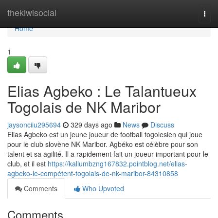
Home
thekiwisocial
Togg
navi
Home
1
Elias Agbeko : Le Talantueux
Togolais de NK Maribor
jaysonciiu295694
329 days ago
News
Discuss
Elias Agbeko est un jeune joueur de football togolesien qui joue
pour le club slovène NK Maribor. Agbéko est célèbre pour son
talent et sa agilité. Il a rapidement fait un joueur important pour le
club, et il est
https://kallumbzng167832.pointblog.net/elias-
agbeko-le-compétent-togolais-de-nk-maribor-84310858
Comments
Who Upvoted
Comments