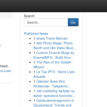
Search
Go
Published News
1
dnata Travel Bahrain
e
1
360 Photo Magic: Photo
Booth and 360 Video Boot...
1
Custom Enamel Mugs by
EnamelMFG : Build Your...
1
The Rise of the Goliath
hkeit,
Wizard
com/user
1
La Top IPTV : Notre Liste
Actuelle
1
Üsküdar İlçesi Vinç
Kiralaması : Taleplerini...
1
Jak marketing wpływa na
wybór operatora komórko...
1
Gebäudemanagement in
Deutschland: Trends und