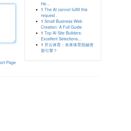
He...
1
The AI cannot fulfill this
request .
1
Small Business Web
Creation: A Full Guide
1
Top AI Site Builders:
Excellent Selections...
1
开云体育：未来体育投融资
新引擎？
ort Page