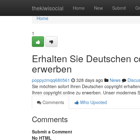
Home
thekiwisocial
Home
New
Submit
G
Home
1
Erhalten Sie Deutschen co
erwerben
poppyzmqq680561
328 days ago
News
Discu
Sie möchten sofort Ihren Deutschen copyright erhalten? 
Ihren copyright online zu erwerben. Unser modernes 
Comments
Who Upvoted
Comments
Submit a Comment
No HTML