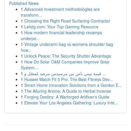
Published News
1
Advanced investment methodologies are
transform...
1
Choosing the Right Road Surfacing Contractor
1
Letstg.com: Your Top Gaming Resource
1
How modern financial leadership revamps
underpe...
1
Vintage underarm bag vs womens shoulder bag
how...
1
Unlock Peace: The Security Shutter Advantage
1
How Do Solar O&M Companies Improve Solar
System...
1
قيمة ميني باص من مرسيدس مرشد مُفصّل و ...
1
Huawei Watch Fit 5 Pro: The Best Fitness Dev...
1
Smart Home Innovation Solutions from a Gordon E...
1
The Alluring Aroma: A Guide to Herbal Incense
1
Forging Destiny: A Warforged Artificer's Guide
1
Elevate Your Los Angeles Gathering: Luxury Inte...