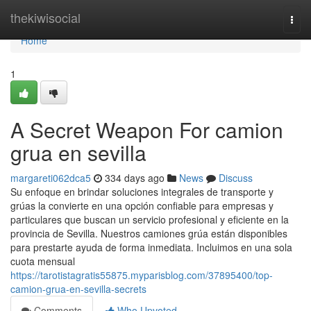
Home
thekiwisocial
Togg
navi
Home
1
A Secret Weapon For camion
grua en sevilla
margareti062dca5
334 days ago
News
Discuss
Su enfoque en brindar soluciones integrales de transporte y
grúas la convierte en una opción confiable para empresas y
particulares que buscan un servicio profesional y eficiente en la
provincia de Sevilla. Nuestros camiones grúa están disponibles
para prestarte ayuda de forma inmediata. Incluimos en una sola
cuota mensual
https://tarotistagratis55875.myparisblog.com/37895400/top-
camion-grua-en-sevilla-secrets
Comments
Who Upvoted