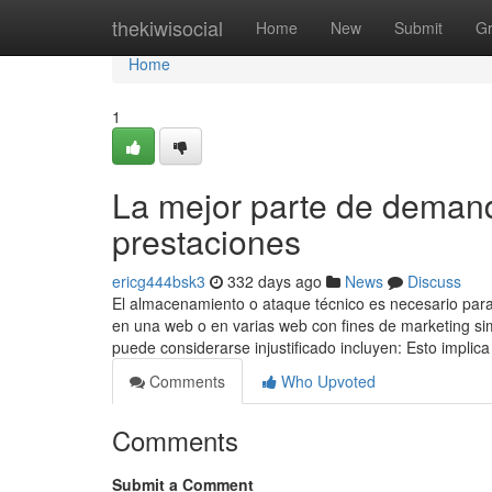
Home
thekiwisocial
Home
New
Submit
G
Home
1
La mejor parte de demand
prestaciones
ericg444bsk3
332 days ago
News
Discuss
El almacenamiento o ataque técnico es necesario para c
en una web o en varias web con fines de marketing sim
puede considerarse injustificado incluyen: Esto implic
Comments
Who Upvoted
Comments
Submit a Comment