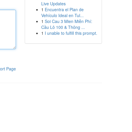
Live Updates
1
Encuentra el Plan de
Vehículo Ideal en Tul...
1
Soi Cau 3 Mien Miễn Phí:
Cầu Lô 100 & Thông ...
1
I unable to fulfill this prompt.
ort Page