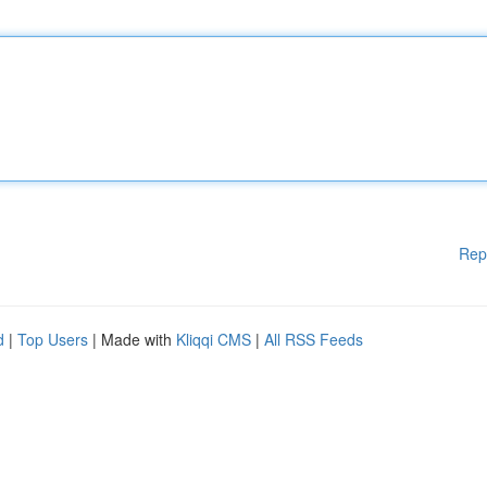
Rep
d
|
Top Users
| Made with
Kliqqi CMS
|
All RSS Feeds