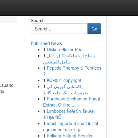
Search
Go
Published News
1
Diskon Blazer Pria
1
سطح لوحة للالتشكيل: دليل
شامل للمبتدئين
1
Peptide Therapy & Peptides
?
1
KC9001 copyright
usuario
1
پاکستانی گھروں کی
ido
ضروریات: ایک جامع گائیڈ
1
Purchase Enchanted Fungi
Extract Online ...
1
Limbobet ลิ้งค์เข้า อัพเดท
ล่าสุด ปีนี้
1
most important shaft initial
equipment use in g...
1
Kolkata Fatafat Results: