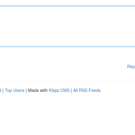
Rep
d
|
Top Users
| Made with
Kliqqi CMS
|
All RSS Feeds