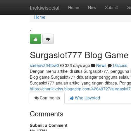
Home
thekiwisocial
Home
New
Submit
G
Home
1
Surgaslot777 Blog Game 
saeedv234fbw0
333 days ago
News
Discuss
Dengan menu artikel di situs Surgaslot777, penggun
Blog game Surgaslot777 dibuat agar pengguna selalu t
Surgaslot777 adalah artikel yang ringan dibaca. Peng
https://charliezriys.blogacep.com/42649727/surgaslo
Comments
Who Upvoted
Comments
Submit a Comment