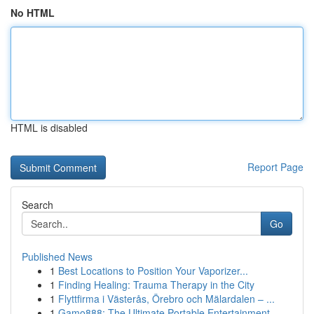
No HTML
HTML is disabled
Report Page
Search
Go
Published News
1
Best Locations to Position Your Vaporizer...
1
Finding Healing: Trauma Therapy in the City
1
Flyttfirma i Västerås, Örebro och Mälardalen – ...
1
Gamo888: The Ultimate Portable Entertainment