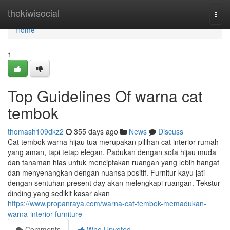
Home
thekiwisocial
Togg
navi
Home
1
Top Guidelines Of warna cat
tembok
thomash109dkz2
355 days ago
News
Discuss
Cat tembok warna hijau tua merupakan pilihan cat interior rumah
yang aman, tapi tetap elegan. Padukan dengan sofa hijau muda
dan tanaman hias untuk menciptakan ruangan yang lebih hangat
dan menyenangkan dengan nuansa positif. Furnitur kayu jati
dengan sentuhan present day akan melengkapi ruangan. Tekstur
dinding yang sedikit kasar akan
https://www.propanraya.com/warna-cat-tembok-memadukan-
warna-interior-furniture
Comments
Who Upvoted