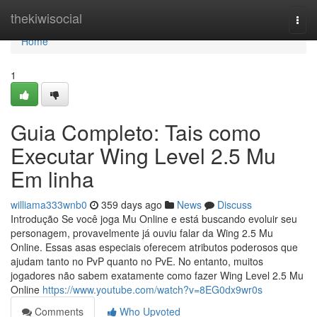
Home
thekiwisocial
Togg
navi
Home
1
Guia Completo: Tais como
Executar Wing Level 2.5 Mu
Em linha
williama333wnb0
359 days ago
News
Discuss
Introdução Se você joga Mu Online e está buscando evoluir seu
personagem, provavelmente já ouviu falar da Wing 2.5 Mu
Online. Essas asas especiais oferecem atributos poderosos que
ajudam tanto no PvP quanto no PvE. No entanto, muitos
jogadores não sabem exatamente como fazer Wing Level 2.5 Mu
Online
https://www.youtube.com/watch?v=8EG0dx9wr0s
Comments
Who Upvoted