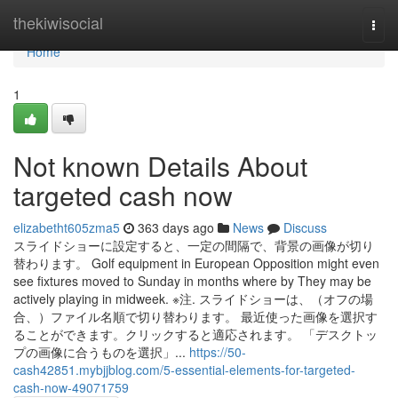
Home
thekiwisocial
Togg
navi
Home
1
Not known Details About
targeted cash now
elizabetht605zma5
363 days ago
News
Discuss
スライドショーに設定すると、一定の間隔で、背景の画像が切り
替わります。 Golf equipment in European Opposition might even
see fixtures moved to Sunday in months where by They may be
actively playing in midweek. ※注. スライドショーは、（オフの場
合、）ファイル名順で切り替わります。 最近使った画像を選択す
ることができます。クリックすると適応されます。 「デスクトッ
プの画像に合うものを選択」...
https://50-
cash42851.mybjjblog.com/5-essential-elements-for-targeted-
cash-now-49071759