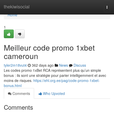
Home
thekiwisocial
Togg
navi
Home
1
Meilleur code promo 1xbet
cameroun
tyler2m18vut4
362 days ago
News
Discuss
Les codes promo 1xBet RCA représentent plus qu’un simple
bonus : ils sont une stratégie pour parier intelligemment et avec
moins de risques.
https://ehl.org.ee/pag/code-promo-1xbet-
bonus.html
Comments
Who Upvoted
Comments