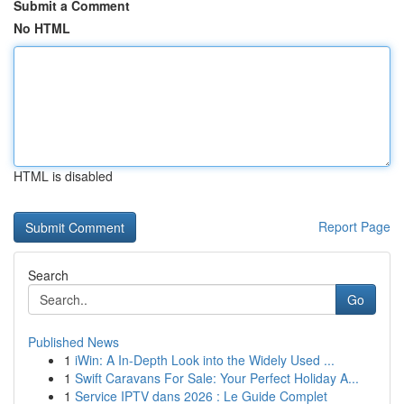
Submit a Comment
No HTML
HTML is disabled
Report Page
Search
Go
Published News
1
iWin: A In-Depth Look into the Widely Used ...
1
Swift Caravans For Sale: Your Perfect Holiday A...
1
Service IPTV dans 2026 : Le Guide Complet