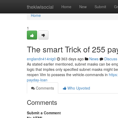
Home
thekiwisocial
Home
New
Submit
G
Home
1
The smart Trick of 255 p
englandn414nig0
363 days ago
News
Discuss
As stated earlier mentioned, subnet masks can be empl
logic that implies only specified subnet masks might b
reopen Vim to possess the vehicle-commands in
https
payday-loan
Comments
Who Upvoted
Comments
Submit a Comment