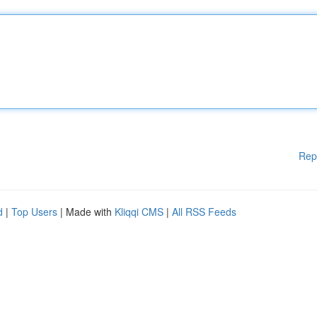
Rep
d
|
Top Users
| Made with
Kliqqi CMS
|
All RSS Feeds