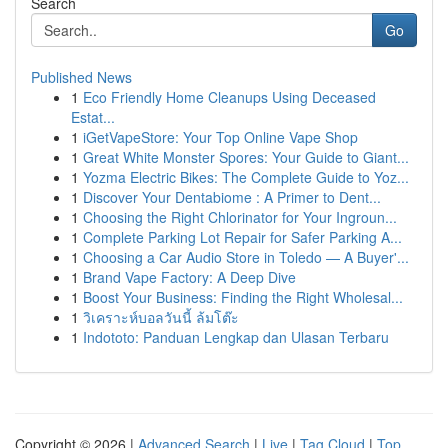
Search
Go
Published News
1
Eco Friendly Home Cleanups Using Deceased
Estat...
1
iGetVapeStore: Your Top Online Vape Shop
1
Great White Monster Spores: Your Guide to Giant...
1
Yozma Electric Bikes: The Complete Guide to Yoz...
1
Discover Your Dentabiome : A Primer to Dent...
1
Choosing the Right Chlorinator for Your Ingroun...
1
Complete Parking Lot Repair for Safer Parking A...
1
Choosing a Car Audio Store in Toledo — A Buyer'...
1
Brand Vape Factory: A Deep Dive
1
Boost Your Business: Finding the Right Wholesal...
1
วิเคราะห์บอลวันนี้ ล้มโต๊ะ
1
Indototo: Panduan Lengkap dan Ulasan Terbaru
Copyright © 2026 |
Advanced Search
|
Live
|
Tag Cloud
|
Top