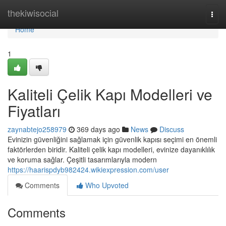
Home
thekiwisocial
Togg
navi
Home
1
Kaliteli Çelik Kapı Modelleri ve
Fiyatları
zaynabtejo258979
369 days ago
News
Discuss
Evinizin güvenliğini sağlamak için güvenlik kapısı seçimi en önemli
faktörlerden biridir. Kaliteli çelik kapı modelleri, evinize dayanıklılık
ve koruma sağlar. Çeşitli tasarımlarıyla modern
https://haarispdyb982424.wikiexpression.com/user
Comments
Who Upvoted
Comments