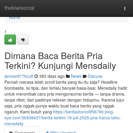
Home
thekiwisocial
Togg
navi
Home
1
Dimana Baca Berita Pria
Terkini? Kunjungi Mensdaily
jamesr877kcu8
383 days ago
News
Discuss
Pernah merasa lelah scroll berita yang itu-itu saja? Headline
bombastis, isi tipis, dan terlalu banyak basa-basi. Mensdaily hadir
untuk merombak cara pria mengonsumsi berita — tanpa drama,
tanpa ribet, dan pastinya relevan dengan hidupmu. Karena jujur
saja, pria nggak punya waktu buat baca berita yang nggak
ngaruh. Kami butuh yang
https://beritaotomotif56790.blog-
eye.com/36508437/berita-terkini-18-juli-2025-pria-harus-tahu-
mensdaily
Comments
Who Upvoted