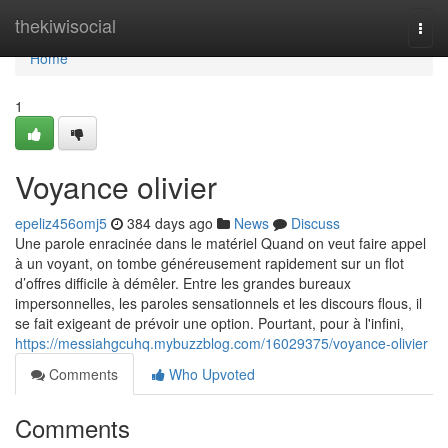
Home
thekiwisocial
Togg
navi
Home
1
Voyance olivier
epeliz456omj5
384 days ago
News
Discuss
Une parole enracinée dans le matériel Quand on veut faire appel
à un voyant, on tombe généreusement rapidement sur un flot
d’offres difficile à démêler. Entre les grandes bureaux
impersonnelles, les paroles sensationnels et les discours flous, il
se fait exigeant de prévoir une option. Pourtant, pour à l'infini,
https://messiahgcuhq.mybuzzblog.com/16029375/voyance-olivier
Comments
Who Upvoted
Comments