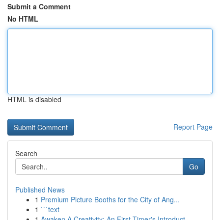
Submit a Comment
No HTML
HTML is disabled
Report Page
Search
Go
Published News
1
Premium Picture Booths for the City of Ang...
1
```text
1
Awaken A Creativity: An First-Timer's Introduct...