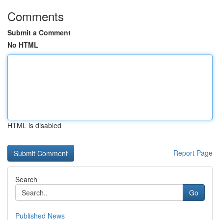
Comments
Submit a Comment
No HTML
HTML is disabled
Report Page
Search
Go
Published News