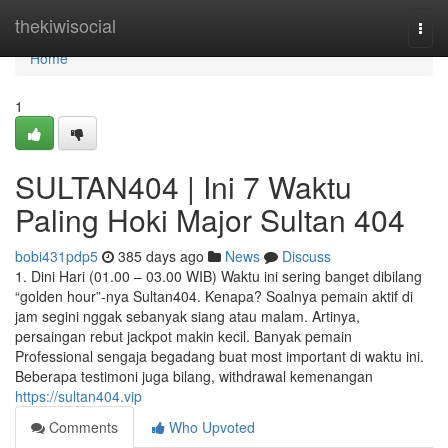
Home
thekiwisocial
Togg
navi
Home
1
SULTAN404 | Ini 7 Waktu
Paling Hoki Major Sultan 404
bobi431pdp5
385 days ago
News
Discuss
1. Dini Hari (01.00 – 03.00 WIB) Waktu ini sering banget dibilang
“golden hour”-nya Sultan404. Kenapa? Soalnya pemain aktif di
jam segini nggak sebanyak siang atau malam. Artinya,
persaingan rebut jackpot makin kecil. Banyak pemain
Professional sengaja begadang buat most important di waktu ini.
Beberapa testimoni juga bilang, withdrawal kemenangan
https://sultan404.vip
Comments
Who Upvoted