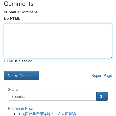
Comments
Submit a Comment
No HTML
HTML is disabled
Report Page
Search
Go
Published News
1
美国代孕费用详解：一次全面解读