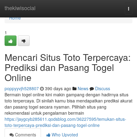
Home
thekiwisocial
Togg
navi
Home
1
Mencari Situs Toto Terpercaya:
Prediksi dan Pasang Togel
Online
poppyyvjh528807
390 days ago
News
Discuss
Bermain togel online kini makin gampang dengan hadirnya situs
toto terpercaya. Di sinilah kamu bisa mendapatkan prediksi akurat
dan pasang togel secara nyaman. Pilihlah situs yang
rekomendasi untuk pengalaman bermain
https://jaygcyb285611.qodsblog.com/36227595/temukan-situs-
toto-terpercaya-prediksi-dan-pasang-togel-online
Comments
Who Upvoted