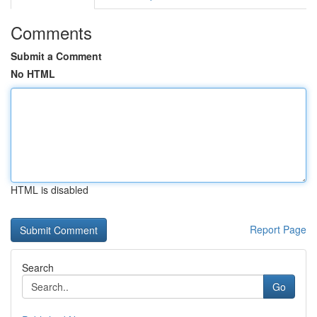
Comments
Submit a Comment
No HTML
HTML is disabled
Report Page
Search
Go