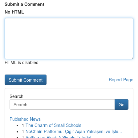
Submit a Comment
No HTML
HTML is disabled
Report Page
Search
Go
Published News
1
The Charm of Small Schools
1
NoChain Platformu: Çığır Açan Yaklaşımı ve İşle...
1
Setting up Plesk A Simple Tutorial