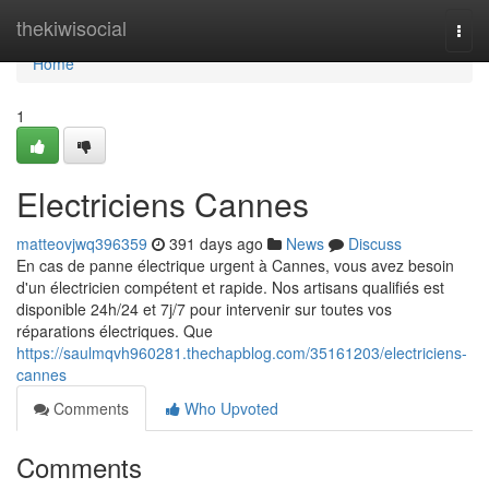
Home
thekiwisocial
Togg
navi
Home
1
Electriciens Cannes
matteovjwq396359
391 days ago
News
Discuss
En cas de panne électrique urgent à Cannes, vous avez besoin
d'un électricien compétent et rapide. Nos artisans qualifiés est
disponible 24h/24 et 7j/7 pour intervenir sur toutes vos
réparations électriques. Que
https://saulmqvh960281.thechapblog.com/35161203/electriciens-
cannes
Comments
Who Upvoted
Comments