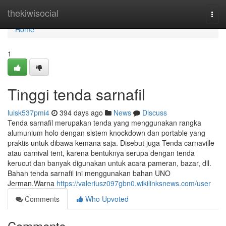
Home
thekiwisocial
Togg
navi
Home
1
Tinggi tenda sarnafil
luisk537pmi4
394 days ago
News
Discuss
Tenda sarnafil merupakan tenda yang menggunakan rangka
alumunium holo dengan sistem knockdown dan portable yang
praktis untuk dibawa kemana saja. Disebut juga Tenda carnaville
atau carnival tent, karena bentuknya serupa dengan tenda
kerucut dan banyak digunakan untuk acara pameran, bazar, dll.
Bahan tenda sarnafil ini menggunakan bahan UNO
Jerman.Warna
https://valeriusz097gbn0.wikilinksnews.com/user
Comments
Who Upvoted
Comments