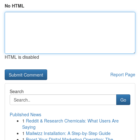
No HTML
HTML is disabled
Report Page
Search
Go
Published News
1
Reddit & Research Chemicals: What Users Are
Saying
1
Mailwizz Installation: A Step-by-Step Guide
1
Boost Your Digital Marketing Operation: The...