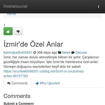
Home
thekiwisocial
Togg
navi
Home
1
İzmir'de Özel Anlar
katrinabadh405591
398 days ago
News
Discuss
İzmir, her zaman dolulu atmosferiyle bilinen bir şehir. Çarşılarının
güzelliğiyle insanı büyülüyor. İşte İzmir'de hatırlarsınız özel anlar:
Güneşin doğuşunu seyrederken keyif dolu bir sabah
https://aruntewb599201.uzblog.net/İzmir-in-unutulmaz-
anları-49737762
Comments
Who Upvoted
Comments
Submit a Comment