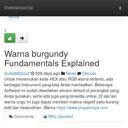
Home
thekiwisocial
Togg
navi
Home
1
Warna burgundy
Fundamentals Explained
louisx680zzx2
509 days ago
News
Discuss
Untuk menemukan kode HEX atau RGB warna tertentu, ada
berbagai Instrument yang bisa Anda manfaatkan. Beberapa
Software ini sudah disediakan secara default di perangkat yang
Anda gunakan, serta ada juga yang tersedia online. Di sisi lain
warna ungu ini juga dapat memberi makna negatif yaitu kurang
teliti dan kesendirian. Warna
https://www.propanraya.com
Comments
Who Upvoted