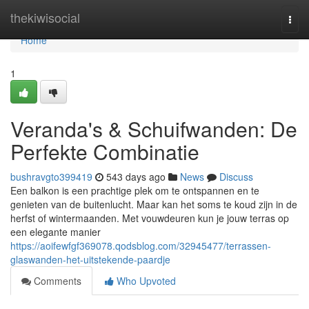
Home
thekiwisocial
Togg
navi
Home
1
Veranda's & Schuifwanden: De
Perfekte Combinatie
bushravgto399419
543 days ago
News
Discuss
Een balkon is een prachtige plek om te ontspannen en te
genieten van de buitenlucht. Maar kan het soms te koud zijn in de
herfst of wintermaanden. Met vouwdeuren kun je jouw terras op
een elegante manier
https://aoifewfgf369078.qodsblog.com/32945477/terrassen-
glaswanden-het-uitstekende-paardje
Comments
Who Upvoted