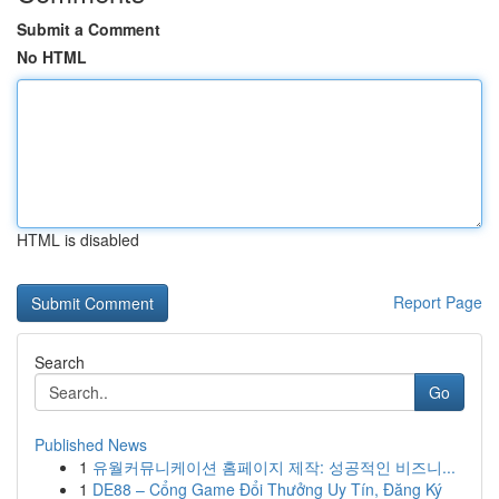
Submit a Comment
No HTML
HTML is disabled
Report Page
Search
Go
Published News
1
유월커뮤니케이션 홈페이지 제작: 성공적인 비즈니...
1
DE88 – Cổng Game Đổi Thưởng Uy Tín, Đăng Ký