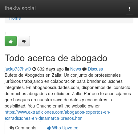
Home
thekiwisocial
Togg
navi
Home
1
Todo acerca de abogado
jackp737hwj9
632 days ago
News
Discuss
Bufete de Abogados en Zalla: Un conjunto de profesionales
jurídicos trabajando en colaboración para brindar soluciones
integrales. En abogadosciudades.com, disponemos del contacto
de muchos abogados de oficio en Zalla. Por eso te aconsejamos
que busques en nuestra saco de datos y encuentres tu
posibilidad. You Chucho email the website owner
https://www.extradiciones.com/abogados-expertos-en-
extradiciones-en-dinamarca-presos.html
Comments
Who Upvoted