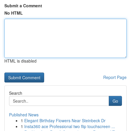
Submit a Comment
No HTML
HTML is disabled
Report Page
Search
Go
Published News
1
Elegant Birthday Flowers Near Steinbeck Dr
1
Insta360 ace Professional two flip touchscreen ...